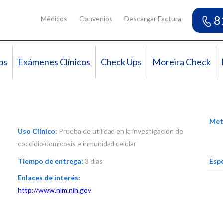
8
Médicos
Convenios
Descargar Factura
os
Exámenes Clínicos
Check Ups
Moreira Check
Met
Uso Clínico:
Prueba de utilidad en la investigación de
coccidioidomicosis e inmunidad celular
Tiempo de entrega:
3 días
Espe
Enlaces de interés:
http://www.nlm.nih.gov