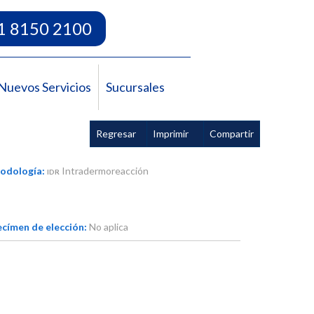
1 8150 2100
Nuevos Servicios
Sucursales
Regresar
Imprimir
Compartir
odología:
Intradermoreacción
IDR
címen de elección:
No aplica