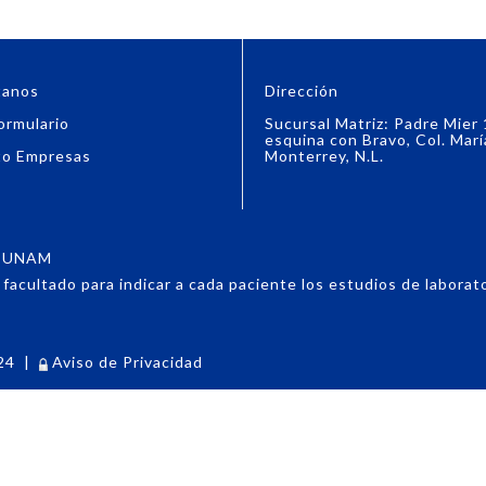
tanos
Dirección
ormulario
Sucursal Matriz: Padre Mier
esquina con Bravo, Col. Marí
to Empresas
Monterrey, N.L.
6, UNAM
acultado para indicar a cada paciente los estudios de laboratori
24
|
Aviso de Privacidad