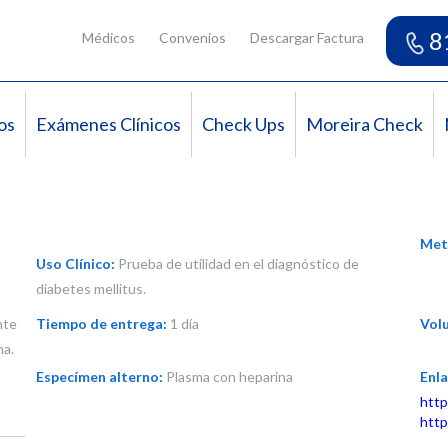
8
Médicos
Convenios
Descargar Factura
os
Exámenes Clínicos
Check Ups
Moreira Check
Met
Uso Clínico:
Prueba de utilidad en el diagnóstico de
diabetes mellitus.
nte
Tiempo de entrega:
1 día
Vol
na.
Especímen alterno:
Plasma con heparina
Enla
http
http