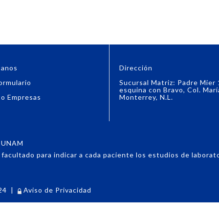
tanos
Dirección
ormulario
Sucursal Matriz: Padre Mier
esquina con Bravo, Col. Marí
to Empresas
Monterrey, N.L.
6, UNAM
acultado para indicar a cada paciente los estudios de laboratori
24
|
Aviso de Privacidad