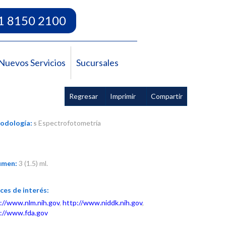
1 8150 2100
Nuevos Servicios
Sucursales
Regresar
Imprimir
Compartir
odología:
Espectrofotometría
S
umen:
3 (1.5) ml.
ces de interés:
://www.nlm.nih.gov
,
http://www.niddk.nih.gov
,
://www.fda.gov