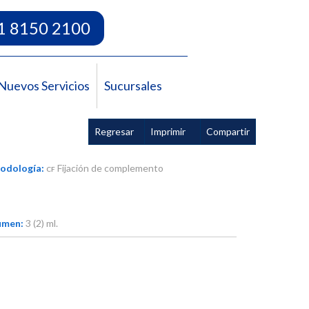
1 8150 2100
Nuevos Servicios
Sucursales
Regresar
Imprimir
Compartir
odología:
Fijación de complemento
CF
umen:
3 (2) ml.