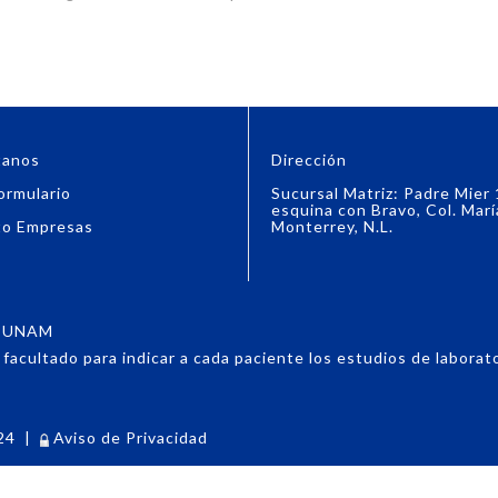
tanos
Dirección
ormulario
Sucursal Matriz: Padre Mier
esquina con Bravo, Col. Marí
to Empresas
Monterrey, N.L.
6, UNAM
acultado para indicar a cada paciente los estudios de laboratori
24
|
Aviso de Privacidad