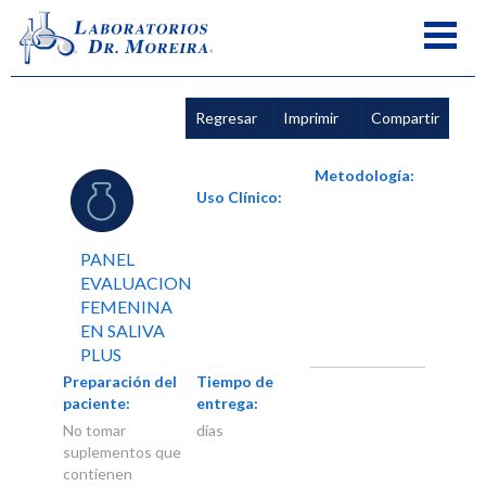
Regresar
Imprimir
Compartir
Metodología:
Uso Clínico:
PANEL
EVALUACION
FEMENINA
EN SALIVA
PLUS
Preparación del
Tiempo de
paciente:
entrega:
No tomar
días
suplementos que
contienen