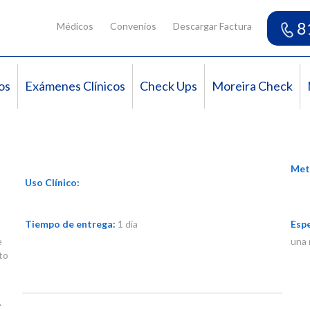
8
Médicos
Convenios
Descargar Factura
os
Exámenes Clínicos
Check Ups
Moreira Check
Met
Uso Clínico:
Tiempo de entrega:
1 día
Espe
e
una 
to
A