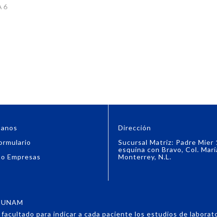
 6
tanos
Dirección
ormulario
Sucursal Matriz: Padre Mier
esquina con Bravo, Col. Marí
to Empresas
Monterrey, N.L.
6, UNAM
acultado para indicar a cada paciente los estudios de laboratori