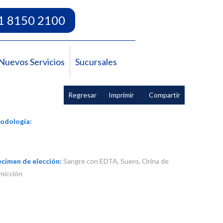
1 8150 2100
Nuevos Servicios
Sucursales
Regresar
Imprimir
Compartir
odología:
címen de elección:
Sangre con EDTA, Suero, Orina de
micción