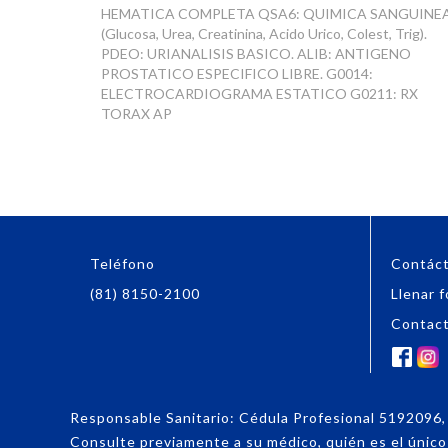
HEMATICA COMPLETA QSA6: QUIMICA SANGUINEA
(Glucosa, Urea, Creatinina, Acido Urico, Colest, Trig).
PDEO: URIANALISIS BASICO. ALIB: ANTIGENO
PROSTATICO ESPECIFICO LIBRE. G0014:
ELECTROCARDIOGRAMA ESTATICO G0211: RX
TORAX AP
Teléfono
Contác
(81) 8150-2100
Llenar f
Contac
Responsable Sanitario: Cédula Profesional 519209
Consulte previamente a su médico, quién es el único f