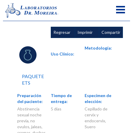
Regresar
Imprimir
Compartir
Metodología:
Uso Clínico:
PAQUETE
ETS
Preparación
Tiempo de
Especímen de
del paciente:
entrega:
elección:
Abstinencia
5 días
Cepillado de
sexual noche
cervix y
previa, no
endocervix,
ovulos, jaleas,
Suero
cremas, duchas