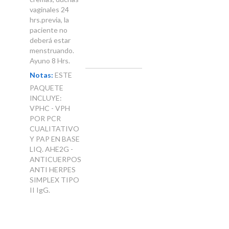
vaginales 24
hrs.previa, la
paciente no
deberá estar
menstruando.
Ayuno 8 Hrs.
Notas:
ESTE
PAQUETE
INCLUYE:
VPHC - VPH
POR PCR
CUALITATIVO
Y PAP EN BASE
LIQ. AHE2G -
ANTICUERPOS
ANTI HERPES
SIMPLEX TIPO
II IgG.