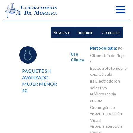
Regresar
Imprimir
Compartir
Metodología:
FC
Uso
Citometría de flujo
Clínico:
S
Espectrofotometría
PAQUETE SH
Cálculo
CALC
AVANZADO
Electrodo ion
ISE
MUJER MENOR
selectivo
40
Microscopía
M
CHROM
Cromogénico
Inspección
VISUAL
Visual
Inspección
VISUAL
Visual