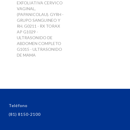
EXFOLIATIVA CERVICO
VAGINAL,
(PAPANICOLAU). GYRH -
GRUPO SANGUINEO Y
RH. G0211 - RX TORAX
AP G1029 -
ULTRASONIDO DE
ABDOMEN COMPLETO
G1015 - ULTRASONIDO
DE MAMA
Teléfono
(81) 8150-2100