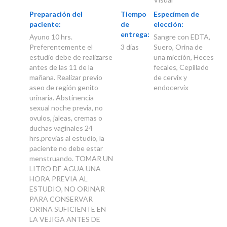
Preparación del
Tiempo
Especímen de
paciente:
de
elección:
entrega:
Ayuno 10 hrs.
Sangre con EDTA,
Preferentemente el
3 días
Suero, Orina de
estudio debe de realizarse
una micción, Heces
antes de las 11 de la
fecales, Cepillado
mañana. Realizar previo
de cervix y
aseo de región genito
endocervix
urinaria. Abstinencia
sexual noche previa, no
ovulos, jaleas, cremas o
duchas vaginales 24
hrs.previas al estudio, la
paciente no debe estar
menstruando. TOMAR UN
LITRO DE AGUA UNA
HORA PREVIA AL
ESTUDIO, NO ORINAR
PARA CONSERVAR
ORINA SUFICIENTE EN
LA VEJIGA ANTES DE