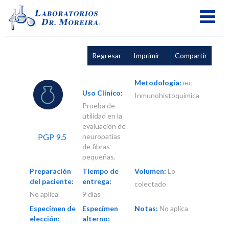
Regresar
Imprimir
Compartir
Metodología:
IHC
Uso Clínico:
Inmunohistoquímica
Prueba de
utilidad en la
evaluación de
PGP 9.5
neuropatias
de fibras
pequeñas.
Preparación
Tiempo de
Volumen:
Lo
del paciente:
entrega:
colectado
No aplica
9 días
Especímen de
Especímen
Notas:
No aplica
elección:
alterno: