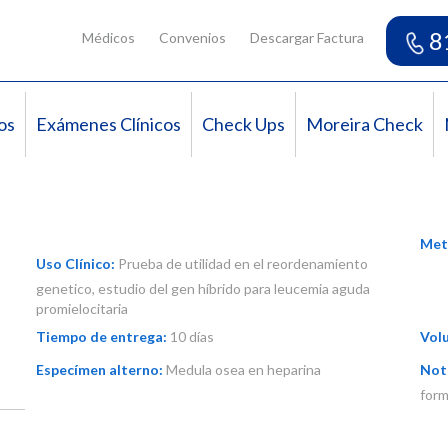
8
Médicos
Convenios
Descargar Factura
os
Exámenes Clínicos
Check Ups
Moreira Check
Met
Uso Clínico:
Prueba de utilidad en el reordenamiento
genetico, estudio del gen híbrido para leucemia aguda
promielocitaria
Tiempo de entrega:
10 días
Vol
Especímen alterno:
Medula osea en heparina
Not
for