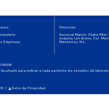
tanos
Dirección
ormulario
Sucursal Matriz: Padre Mier
esquina con Bravo, Col. Marí
to Empresas
Monterrey, N.L.
6, UNAM
acultado para indicar a cada paciente los estudios de laboratori
24
|
Aviso de Privacidad