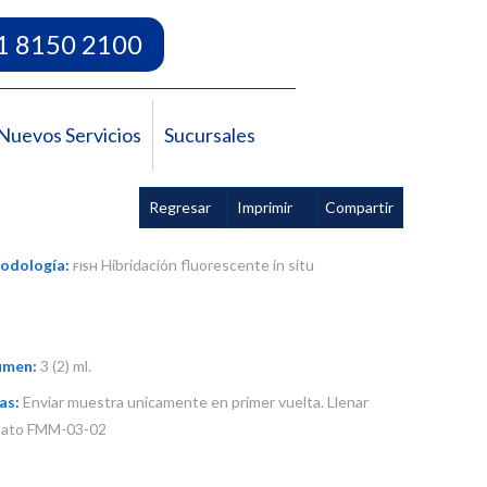
1 8150 2100
Nuevos Servicios
Sucursales
Regresar
Imprimir
Compartir
odología:
Hibridación fluorescente in situ
FISH
umen:
3 (2) ml.
as:
Enviar muestra unicamente en primer vuelta. Llenar
mato FMM-03-02