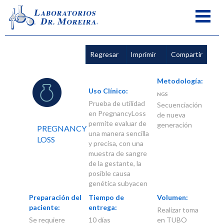
Regresar
Imprimir
Compartir
Metodología:
Uso Clínico:
NGS
Prueba de utilidad
Secuenciación
en PregnancyLoss
de nueva
permite evaluar de
generación
PREGNANCY
una manera sencilla
LOSS
y precisa, con una
muestra de sangre
de la gestante, la
posible causa
genética subyacen
Preparación del
Tiempo de
Volumen:
paciente:
entrega:
Realizar toma
Se requiere
10 días
en TUBO