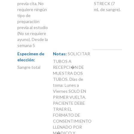
previa cita. No
STRECK (7
requiere ningún
mL de sangre).
tipo de
preparación
previa al estudio
(No se requiere
ayuno). Desde la
semana 5
Especímen de
Notas:
SOLICITAR
elección:
TUBOS A
Sangre total
RECEPCI�N DE
MUESTRA DOS
TUBOS. Días de
toma: Lunes a
Viernes SOLO EN
PRIMER VUELTA.
PACIENTE DEBE
TRAER EL
FORMATO DE
CONSENTIMIENTO
LLENADO POR
M�DICO Y