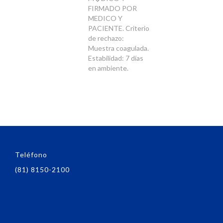
FIRMADO POR
MEDICO Y
PACIENTE. Criterio
de rechazo:
Muestra coagulada.
Estabilidad: 7 días
en ambiente.
Teléfono
(81) 8150-2100